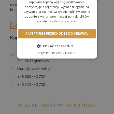
zapewnić lepszą wygodę użytkowania.
najmniejsze detale, by spełnić oczekiwania naszych
Korzystając z tej strony, wyrażasz zgodę na
klientów.
używanie przez nas wszystkich plików cookie
zgodnie z warunkami naszej polityki plików
cookie.
Dowiedz się więcej
AKCEPTUJĘ I PRZECHODZĘ DO SERWISU
Kontakt
POKAŻ SZCZEGÓŁY
AWO Serwis Sp. z o.o.
POWERED BY COOKIESCRIPT
ul. T. Kościuszki 16D
05-120 Legionowo
biuro@awoserwis.pl
+48 660 440 702
+48 570 440 702
W CZYM MOŻEMY CI POMÓC?