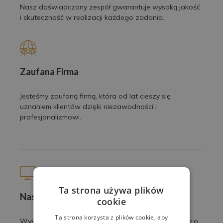
Nasz doświadczony zespół gwarantuje wysoką jakość
i skuteczność w realizacji każdego zadania.
Zaufana Firma
Jesteśmy zaufaną firmą, która od lat cieszy się
uznaniem klientów dzięki niezawodności i
profesjonalizmowi.
Ta strona używa plików
Nasze prace
cookie
Ta strona korzysta z plików cookie, aby
Wykonujemy profesjonalne usługi z pasją i dbałością o