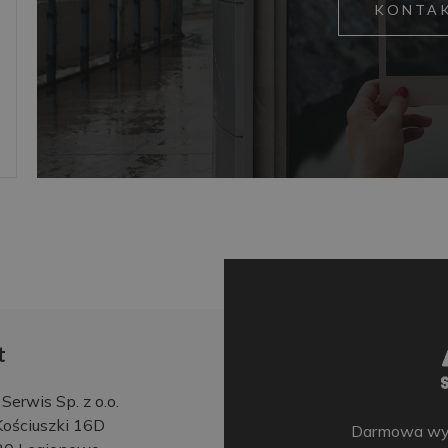
KONTA
t
erwis Sp. z o.o.
 Kościuszki 16D
Darmowa wyce