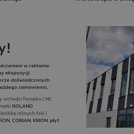
y!
dczeniem w reklamie.
my ekspozycji
lecze doświadczonych
 każdego zamówienia.
y wchodzi frezarka CNC
 marki
ROLAND
.
róbkę różnych folii i
RON
,
CORIAN
,
KRION
,
płyt