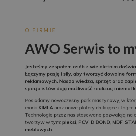
O FIRMIE
AWO Serwis to m
Jesteśmy zespołem osób z wieloletnim doświa
Łączymy pasję i siły, aby tworzyć dowolne for
reklamowych. Nasza wiedza, sprzęt oraz zap
specjalistów dają możliwość realizacji niemal
Posiadamy nowoczesny park maszynowy, w któr
marki
KIMLA
oraz nowe plotery drukujące i tnące
Technologie przez nas stosowane pozwalają na ob
tworzyw w tym:
pleksi
,
PCV
,
DIBOND
,
MDF
,
STA
meblowych
.