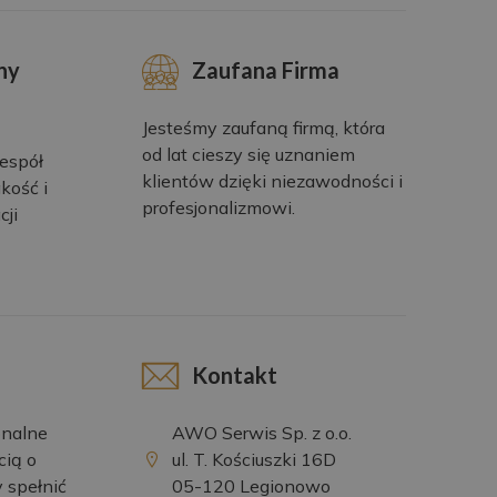
ny
Zaufana Firma
Jesteśmy zaufaną firmą, która
od lat cieszy się uznaniem
espół
klientów dzięki niezawodności i
kość i
profesjonalizmowi.
cji
Kontakt
onalne
AWO Serwis Sp. z o.o.
cią o
ul. T. Kościuszki 16D
y spełnić
05-120 Legionowo