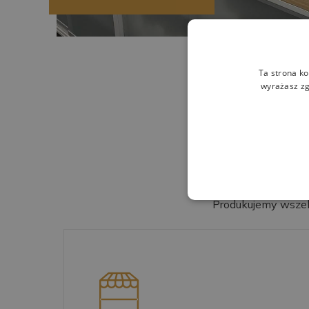
Ta strona ko
wyrażasz zg
Produkujemy wszela