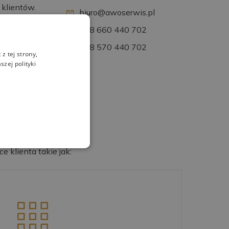
klientów.
biuro@awoserwis.pl
+48 660 440 702
+48 570 440 702
z tej strony,
zej polityki
 klienta takie jak: