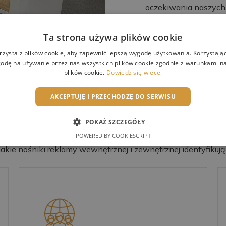
oczekiwania naszych 
Ta strona używa plików cookie
rzysta z plików cookie, aby zapewnić lepszą wygodę użytkowania. Korzystając 
odę na używanie przez nas wszystkich plików cookie zgodnie z warunkami nas
plików cookie.
Dowiedz się więcej
W CZYM MOŻEMY CI POMÓC?
AKCEPTUJĘ I PRZECHODZĘ DO SERWISU
Oferta
POKAŻ SZCZEGÓŁY
POWERED BY COOKIESCRIPT
kie nośniki reklamy wewnętrznej i zewnętrznej identyfikujące