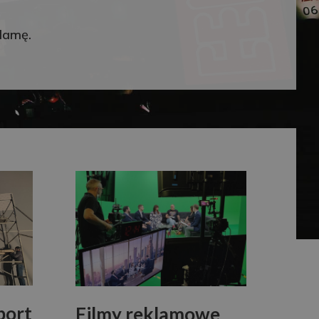
klamę.
port
Filmy reklamowe