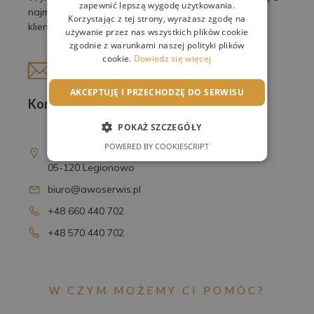
zapewnić lepszą wygodę użytkowania.
najmniejsze detale, by spełnić oczekiwania naszych
Korzystając z tej strony, wyrażasz zgodę na
klientów.
używanie przez nas wszystkich plików cookie
zgodnie z warunkami naszej polityki plików
cookie.
Dowiedz się więcej
AKCEPTUJĘ I PRZECHODZĘ DO SERWISU
Kontakt
POKAŻ SZCZEGÓŁY
AWO Serwis Sp. z o.o.
POWERED BY COOKIESCRIPT
ul. T. Kościuszki 16D
05-120 Legionowo
biuro@awoserwis.pl
+48 660 440 702
+48 570 440 702
W CZYM MOŻEMY CI POMÓC?