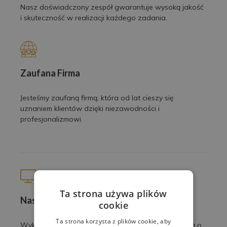
Nasz doświadczony zespół gwarantuje wysoką jakość
i skuteczność w realizacji każdego zadania.
Zaufana Firma
Jesteśmy zaufaną firmą, która od lat cieszy się
uznaniem klientów dzięki niezawodności i
profesjonalizmowi.
Ta strona używa plików
Nasze prace
cookie
Ta strona korzysta z plików cookie, aby
Wykonujemy profesjonalne usługi z pasją i dbałością o