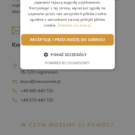
zapewnić lepszą wygodę użytkowania.
najmniejsze detale, by spełnić oczekiwania naszych
Korzystając z tej strony, wyrażasz zgodę na
klientów.
używanie przez nas wszystkich plików cookie
zgodnie z warunkami naszej polityki plików
cookie.
Dowiedz się więcej
AKCEPTUJĘ I PRZECHODZĘ DO SERWISU
Kontakt
POKAŻ SZCZEGÓŁY
AWO Serwis Sp. z o.o.
POWERED BY COOKIESCRIPT
ul. T. Kościuszki 16D
05-120 Legionowo
biuro@awoserwis.pl
+48 660 440 702
+48 570 440 702
W CZYM MOŻEMY CI POMÓC?