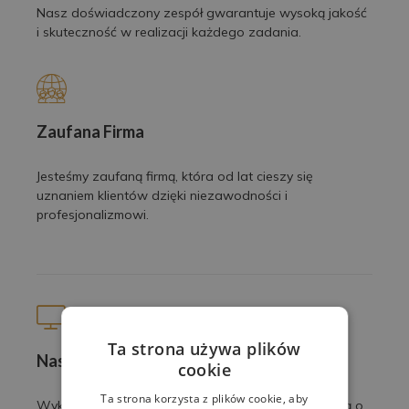
Nasz doświadczony zespół gwarantuje wysoką jakość
i skuteczność w realizacji każdego zadania.
Zaufana Firma
Jesteśmy zaufaną firmą, która od lat cieszy się
uznaniem klientów dzięki niezawodności i
profesjonalizmowi.
Ta strona używa plików
Nasze prace
cookie
Ta strona korzysta z plików cookie, aby
Wykonujemy profesjonalne usługi z pasją i dbałością o