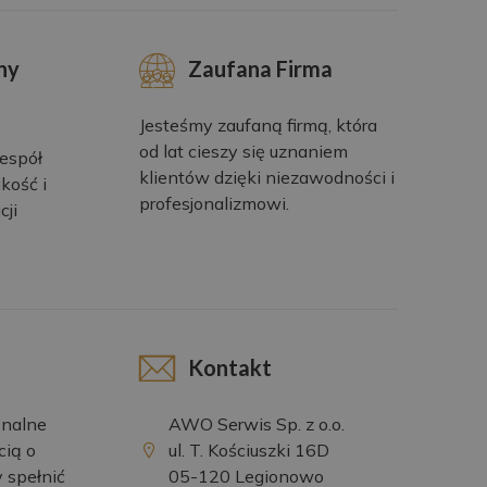
ny
Zaufana Firma
Jesteśmy zaufaną firmą, która
od lat cieszy się uznaniem
espół
klientów dzięki niezawodności i
kość i
profesjonalizmowi.
cji
Kontakt
onalne
AWO Serwis Sp. z o.o.
cią o
ul. T. Kościuszki 16D
y spełnić
05-120 Legionowo