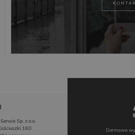
KONTA
t
erwis Sp. z o.o.
 Kościuszki 16D
Darmowa wyce