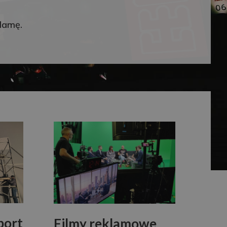
klamę.
port
Filmy reklamowe