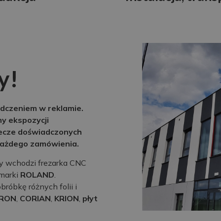
y!
dczeniem w reklamie.
my ekspozycji
lecze doświadczonych
 każdego zamówienia.
y wchodzi frezarka CNC
 marki
ROLAND
.
róbkę różnych folii i
RON
,
CORIAN
,
KRION
,
płyt