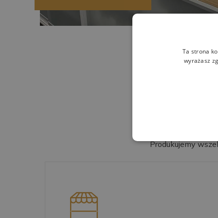
Ta strona ko
wyrażasz zg
Produkujemy wszela