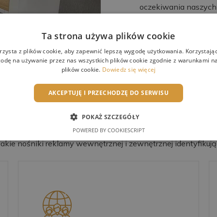
oczekiwania naszych 
Ta strona używa plików cookie
rzysta z plików cookie, aby zapewnić lepszą wygodę użytkowania. Korzystając 
odę na używanie przez nas wszystkich plików cookie zgodnie z warunkami nas
plików cookie.
Dowiedz się więcej
W CZYM MOŻEMY CI POMÓC?
AKCEPTUJĘ I PRZECHODZĘ DO SERWISU
Oferta
POKAŻ SZCZEGÓŁY
POWERED BY COOKIESCRIPT
kie nośniki reklamy wewnętrznej i zewnętrznej identyfikujące