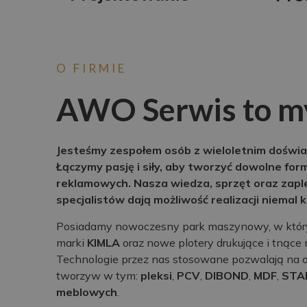
O FIRMIE
AWO Serwis to m
Jesteśmy zespołem osób z wieloletnim doświa
Łączymy pasję i siły, aby tworzyć dowolne for
reklamowych. Nasza wiedza, sprzęt oraz zap
specjalistów dają możliwość realizacji niemal
Posiadamy nowoczesny park maszynowy, w któr
marki
KIMLA
oraz nowe plotery drukujące i tnące
Technologie przez nas stosowane pozwalają na ob
tworzyw w tym:
pleksi
,
PCV
,
DIBOND
,
MDF
,
STA
meblowych
.