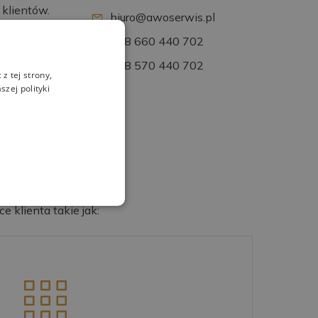
klientów.
biuro@awoserwis.pl
+48 660 440 702
+48 570 440 702
z tej strony,
zej polityki
 klienta takie jak: