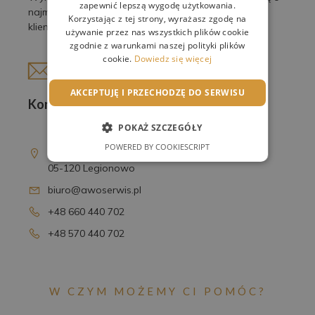
zapewnić lepszą wygodę użytkowania.
najmniejsze detale, by spełnić oczekiwania naszych
Korzystając z tej strony, wyrażasz zgodę na
klientów.
używanie przez nas wszystkich plików cookie
zgodnie z warunkami naszej polityki plików
cookie.
Dowiedz się więcej
AKCEPTUJĘ I PRZECHODZĘ DO SERWISU
Kontakt
POKAŻ SZCZEGÓŁY
AWO Serwis Sp. z o.o.
POWERED BY COOKIESCRIPT
ul. T. Kościuszki 16D
05-120 Legionowo
biuro@awoserwis.pl
+48 660 440 702
+48 570 440 702
W CZYM MOŻEMY CI POMÓC?