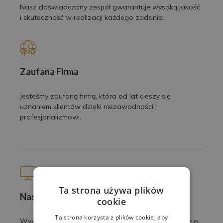
Nasz doświadczony zespół gwarantuje wysoką jakość
i skuteczność w realizacji każdego zadania.
Zaufana Firma
Jesteśmy zaufaną firmą, która od lat cieszy się
uznaniem klientów dzięki niezawodności i
profesjonalizmowi.
Ta strona używa plików
Nasze prace
cookie
Ta strona korzysta z plików cookie, aby
Wykonujemy profesjonalne usługi z pasją i dbałością o