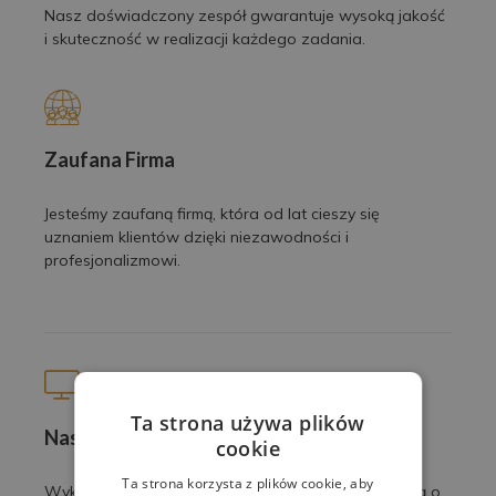
Nasz doświadczony zespół gwarantuje wysoką jakość
i skuteczność w realizacji każdego zadania.
Zaufana Firma
Jesteśmy zaufaną firmą, która od lat cieszy się
uznaniem klientów dzięki niezawodności i
profesjonalizmowi.
Ta strona używa plików
Nasze prace
cookie
Ta strona korzysta z plików cookie, aby
Wykonujemy profesjonalne usługi z pasją i dbałością o