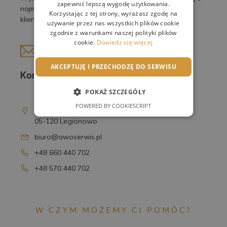
zapewnić lepszą wygodę użytkowania.
najmniejsze detale, by spełnić oczekiwania naszych
Korzystając z tej strony, wyrażasz zgodę na
klientów.
używanie przez nas wszystkich plików cookie
zgodnie z warunkami naszej polityki plików
cookie.
Dowiedz się więcej
AKCEPTUJĘ I PRZECHODZĘ DO SERWISU
Kontakt
POKAŻ SZCZEGÓŁY
AWO Serwis Sp. z o.o.
POWERED BY COOKIESCRIPT
ul. T. Kościuszki 16D
05-120 Legionowo
biuro@awoserwis.pl
+48 660 440 702
+48 570 440 702
W CZYM MOŻEMY CI POMÓC?