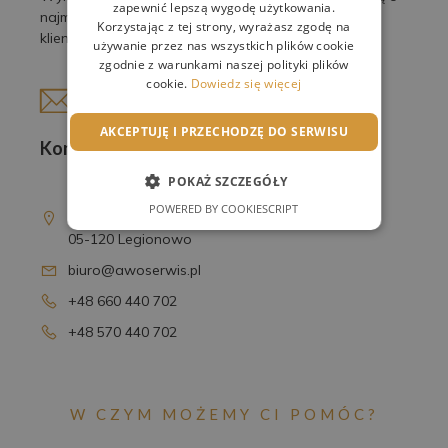
zapewnić lepszą wygodę użytkowania.
najmniejsze detale, by spełnić oczekiwania naszych
Korzystając z tej strony, wyrażasz zgodę na
klientów.
używanie przez nas wszystkich plików cookie
zgodnie z warunkami naszej polityki plików
cookie.
Dowiedz się więcej
AKCEPTUJĘ I PRZECHODZĘ DO SERWISU
Kontakt
POKAŻ SZCZEGÓŁY
AWO Serwis Sp. z o.o.
POWERED BY COOKIESCRIPT
ul. T. Kościuszki 16D
05-120 Legionowo
biuro@awoserwis.pl
+48 660 440 702
+48 570 440 702
W CZYM MOŻEMY CI POMÓC?