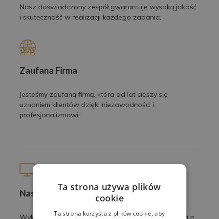
Nasz doświadczony zespół gwarantuje wysoką jakość
i skuteczność w realizacji każdego zadania.
Zaufana Firma
Jesteśmy zaufaną firmą, która od lat cieszy się
uznaniem klientów dzięki niezawodności i
profesjonalizmowi.
Ta strona używa plików
Nasze prace
cookie
Ta strona korzysta z plików cookie, aby
Wykonujemy profesjonalne usługi z pasją i dbałością o