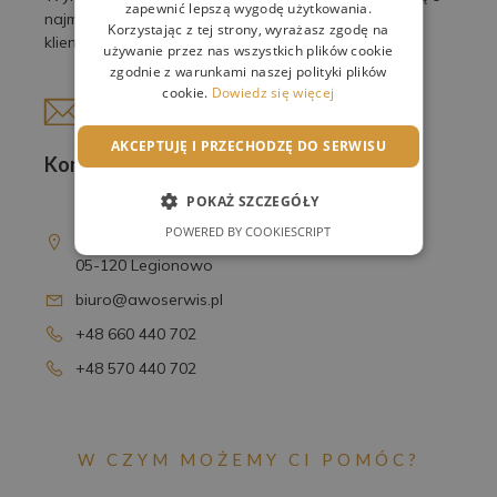
zapewnić lepszą wygodę użytkowania.
najmniejsze detale, by spełnić oczekiwania naszych
Korzystając z tej strony, wyrażasz zgodę na
klientów.
używanie przez nas wszystkich plików cookie
zgodnie z warunkami naszej polityki plików
cookie.
Dowiedz się więcej
AKCEPTUJĘ I PRZECHODZĘ DO SERWISU
Kontakt
POKAŻ SZCZEGÓŁY
AWO Serwis Sp. z o.o.
POWERED BY COOKIESCRIPT
ul. T. Kościuszki 16D
05-120 Legionowo
biuro@awoserwis.pl
+48 660 440 702
+48 570 440 702
W CZYM MOŻEMY CI POMÓC?